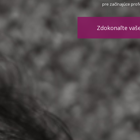
pre začínajúce pro
Zdokonaľte vaše