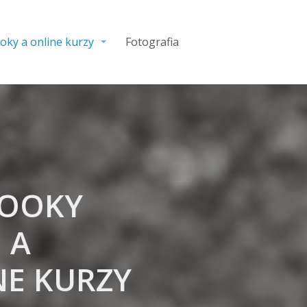
oky a online kurzy
Fotografia
OOKY
A
NE KURZY