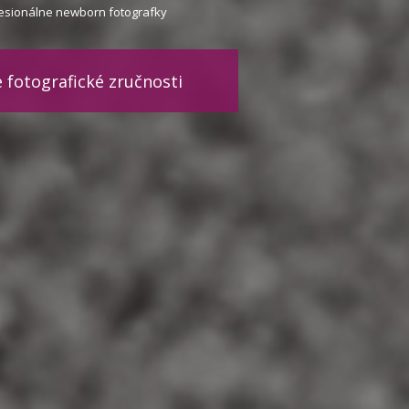
fesionálne newborn fotografky
 fotografické zručnosti