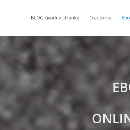
BLOG-úvodná stránka
O autorke
Ebo
EB
ONLI