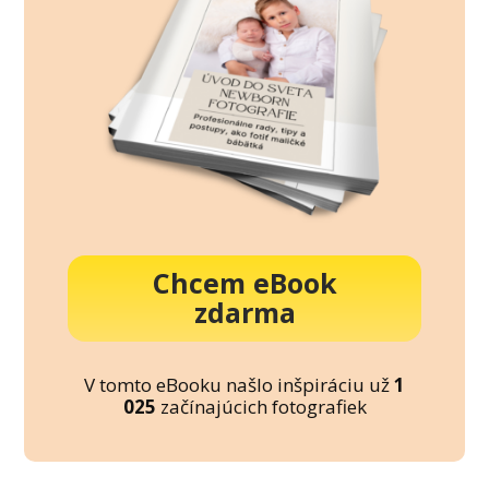
Chcem eBook
zdarma
V tomto eBooku našlo inšpiráciu už
1
025
začínajúcich fotografiek