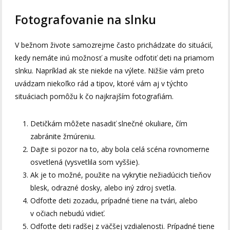
Fotografovanie na slnku
V bežnom živote samozrejme často prichádzate do situácií,
kedy nemáte inú možnosť a musíte odfotiť deti na priamom
slnku. Napríklad ak ste niekde na výlete. Nižšie vám preto
uvádzam niekoľko rád a tipov, ktoré vám aj v týchto
situáciach pomôžu k čo najkrajším fotografiám.
Detičkám môžete nasadiť slnečné okuliare, čím
zabránite žmúreniu.
Dajte si pozor na to, aby bola celá scéna rovnomerne
osvetlená (vysvetlila som vyššie).
Ak je to možné, použite na vykrytie nežiadúcich tieňov
blesk, odrazné dosky, alebo iný zdroj svetla.
Odfoťte deti zozadu, prípadné tiene na tvári, alebo
v očiach nebudú vidieť.
Odfoťte deti radšej z väčšej vzdialenosti. Prípadné tiene