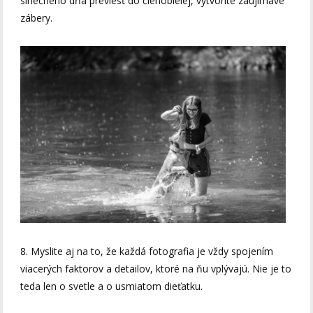
slnečného dňa previesť do čienobielej, vytvoríte zaujímavé
zábery.
8. Myslite aj na to, že každá fotografia je vždy spojením
viacerých faktorov a detailov, ktoré na ňu vplývajú. Nie je to
teda len o svetle a o usmiatom dieťatku.