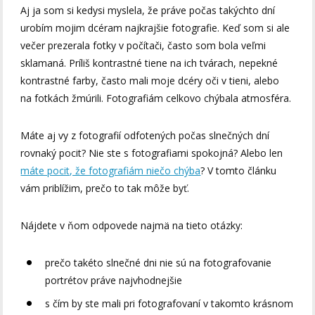
Aj ja som si kedysi myslela, že práve počas takýchto dní
urobím mojim dcéram najkrajšie fotografie. Keď som si ale
večer prezerala fotky v počítači, často som bola veľmi
sklamaná. Príliš kontrastné tiene na ich tvárach, nepekné
kontrastné farby, často mali moje dcéry oči v tieni, alebo
na fotkách žmúrili. Fotografiám celkovo chýbala atmosféra.
Máte aj vy z fotografií odfotených počas slnečných dní
rovnaký pocit? Nie ste s fotografiami spokojná? Alebo len
máte pocit, že fotografiám niečo chýba
? V tomto článku
vám priblížim, prečo to tak môže byť.
Nájdete v ňom odpovede najmä na tieto otázky:
prečo takéto slnečné dni nie sú na fotografovanie
portrétov práve najvhodnejšie
s čím by ste mali pri fotografovaní v takomto krásnom