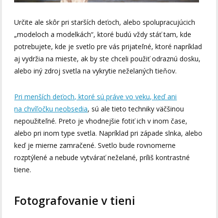
Určite ale skôr pri starších deťoch, alebo spolupracujúcich
„modeloch a modelkách“, ktoré budú vždy stáť tam, kde
potrebujete, kde je svetlo pre vás prijateľné, ktoré napríklad
aj vydržia na mieste, ak by ste chceli použiť odraznú dosku,
alebo iný zdroj svetla na vykrytie neželaných tieňov.
Pri menších deťoch, ktoré sú práve vo veku, keď ani
na chvíľočku neobsedia
, sú ale tieto techniky väčšinou
nepoužiteľné. Preto je vhodnejšie fotiť ich v inom čase,
alebo pri inom type svetla. Napríklad pri západe slnka, alebo
keď je mierne zamračené. Svetlo bude rovnomerne
rozptýlené a nebude vytvárať neželané, príliš kontrastné
tiene.
Fotografovanie v tieni