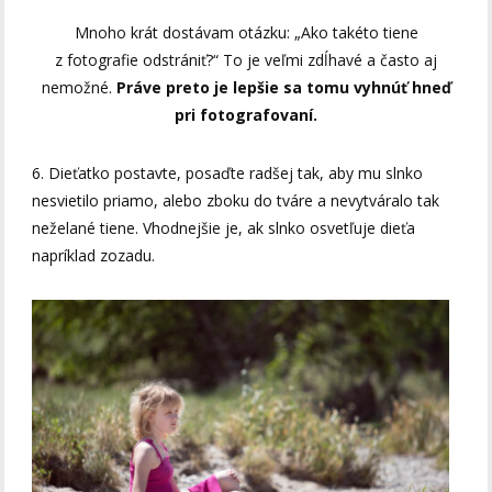
Mnoho krát dostávam otázku: „Ako takéto tiene
z fotografie odstrániť?“ To je veľmi zdĺhavé a často aj
nemožné.
Práve preto je lepšie sa tomu vyhnúť hneď
pri fotografovaní.
6. Dieťatko postavte, posaďte radšej tak, aby mu slnko
nesvietilo priamo, alebo zboku do tváre a nevytváralo tak
neželané tiene. Vhodnejšie je, ak slnko osvetľuje dieťa
napríklad zozadu.