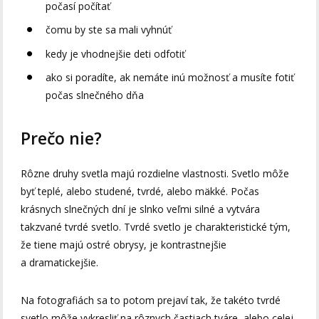
počasí počítať
čomu by ste sa mali vyhnúť
kedy je vhodnejšie deti odfotiť
ako si poradíte, ak nemáte inú možnosť a musíte fotiť
počas slnečného dňa
Prečo nie?
Rôzne druhy svetla majú rozdielne vlastnosti. Svetlo môže
byť teplé, alebo studené, tvrdé, alebo mäkké. Počas
krásnych slnečných dní je slnko veľmi silné a vytvára
takzvané tvrdé svetlo. Tvrdé svetlo je charakteristické tým,
že tiene majú ostré obrysy, je kontrastnejšie
a dramatickejšie.
Na fotografiách sa to potom prejaví tak, že takéto tvrdé
svetlo môže vykresliť na rôznych častiach tváre, alebo celej