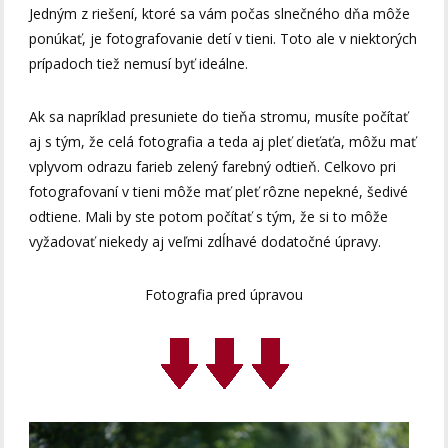
Jedným z riešení, ktoré sa vám počas slnečného dňa môže
ponúkať, je fotografovanie detí v tieni. Toto ale v niektorých
prípadoch tiež nemusí byť ideálne.
Ak sa napríklad presuniete do tieňa stromu, musíte počítať
aj s tým, že celá fotografia a teda aj pleť dieťaťa, môžu mať
vplyvom odrazu farieb zelený farebný odtieň. Celkovo pri
fotografovaní v tieni môže mať pleť rôzne nepekné, šedivé
odtiene. Mali by ste potom počítať s tým, že si to môže
vyžadovať niekedy aj veľmi zdĺhavé dodatočné úpravy.
Fotografia pred úpravou