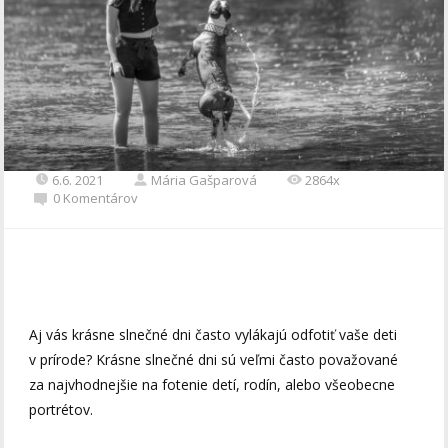
6.6. 2021
Mária Gašparová
2864x
0 Komentárov
Aj vás krásne slnečné dni často vylákajú odfotiť vaše deti
v prírode? Krásne slnečné dni sú veľmi často považované
za najvhodnejšie na fotenie detí, rodín, alebo všeobecne
portrétov.