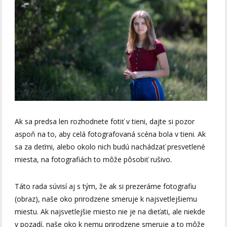
Ak sa predsa len rozhodnete fotiť v tieni, dajte si pozor
aspoň na to, aby celá fotografovaná scéna bola v tieni. Ak
sa za deťmi, alebo okolo nich budú nachádzať presvetlené
miesta, na fotografiách to môže pôsobiť rušivo.
Táto rada súvisí aj s tým, že ak si prezeráme fotografiu
(obraz), naše oko prirodzene smeruje k najsvetlejšiemu
miestu. Ak najsvetlejšie miesto nie je na dieťati, ale niekde
v pozadí, naše oko k nemu prirodzene smeruje a to môže