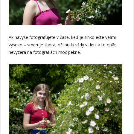
Ak navyše fotografujete v čase, keď je slnko ešte veľmi
vysoko – smeruje zhora, oči budú vždy v tieni a to opäť
nevyzerá na fotografiách moc pekne.