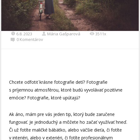
6.8. 2023
Mária Gašparová
3511x
0 Komentárov
Chcete odfotiť krásne fotografie detí? Fotografie
s príjemnou atmosférou, ktoré budú vyvolávať pozitívne
emócie? Fotografie, ktoré upútajú?
Ak áno, mám pre vás jeden tip, ktorý bude zaručene
fungovať. Je jednoduchý a môžete ho začať využívať hneď.
Či už fotíte maličké bábätko, alebo väčšie dieťa, či fotíte
v interiéri, alebo v exteriéri, či fotíte profesionálnym