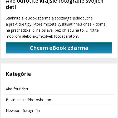
Ako odfotíte krajšie fotografie svojich
detí
Stiahnite si eBook zdarma a spoznajte jednoduché
a praktické tipy, ktoré môžete vyskúšať hneď dnes – doma,
na prechádzke, či na oslave, bez ohľadu na to, či fotíte
mobilom alebo akýmkoľvek fotoaparátom.
Chcem eBook zdarma
Kategórie
Ako fotiť deti
Bavíme sa s Photoshopom
Newborn fotografia