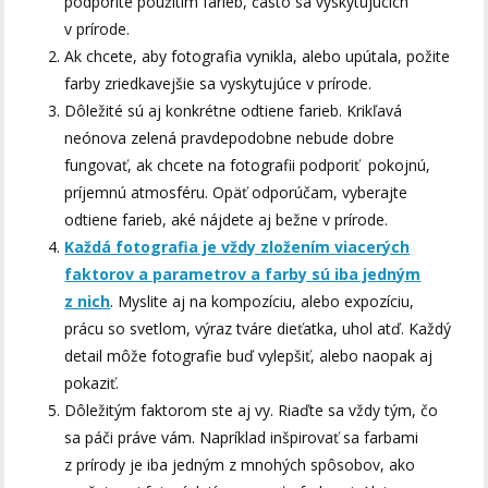
podporíte použitím farieb, často sa vyskytujúcich
v prírode.
Ak chcete, aby fotografia vynikla, alebo upútala, požite
farby zriedkavejšie sa vyskytujúce v prírode.
Dôležité sú aj konkrétne odtiene farieb. Krikľavá
neónova zelená pravdepodobne nebude dobre
fungovať, ak chcete na fotografii podporiť pokojnú,
príjemnú atmosféru. Opäť odporúčam, vyberajte
odtiene farieb, aké nájdete aj bežne v prírode.
Každá fotografia je vždy zložením viacerých
faktorov a parametrov a farby sú iba jedným
z nich
. Myslite aj na kompozíciu, alebo expozíciu,
prácu so svetlom, výraz tváre dieťatka, uhol atď. Každý
detail môže fotografie buď vylepšiť, alebo naopak aj
pokaziť.
Dôležitým faktorom ste aj vy. Riaďte sa vždy tým, čo
sa páči práve vám. Napríklad inšpirovať sa farbami
z prírody je iba jedným z mnohých spôsobov, ako