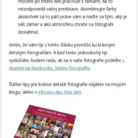
možete pri fotení detí pracovať s farbami. Ak to
nezodpovedá vašej predstave, skombinujte farby
akokoľvek sa to páči práve vám a riaďte sa tým, aký je
váš zámer a akú atmosféru chcete na fotografii
dosiahnuť.
Verím, že vám tip z tohto článku pomôže ku krásnym
detským fotografiám. A keď tento jednoduchý tip
vyskúšate, budem rada, ak sa o vaše fotografie podelíte
v
skupine na facebooku Mamy fotografky
.
Ďaľšie tipy pre krásne detské fotografie nájdete na mojom
blogu, alebo v
eBooku Ako fotiť deti
.