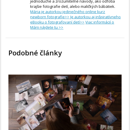
jednoduché a zrozumiteľné návody, ako odfotia
krajšie fotografie detí, alebo maličkých bábätiek.
Mária je autorkou jedinečného online kurz
newborn fotografie>>
Je autorkou aj inšpiratívneho
eBooku o fotografovaní detí>>
Viac informácií o
Márii nájdete tu >>
Podobné články