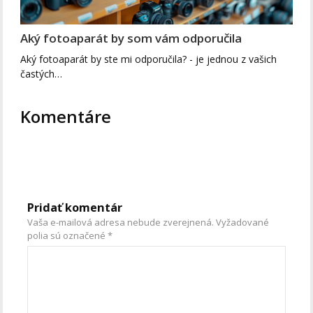
Aký fotoaparát by som vám odporučila
Aký fotoaparát by ste mi odporučila? - je jednou z vašich
častých…
Komentáre
Pridať komentár
Vaša e-mailová adresa nebude zverejnená.
Vyžadované
polia sú označené
*