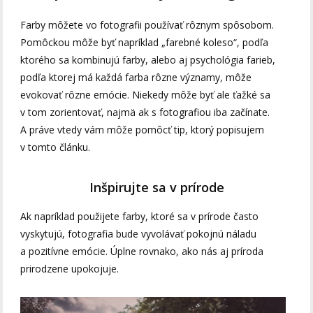
Farby môžete vo fotografii používať rôznym spôsobom.
Pomôckou môže byť napríklad „farebné koleso“, podľa
ktorého sa kombinujú farby, alebo aj psychológia farieb,
podľa ktorej má každá farba rôzne významy, môže
evokovať rôzne emócie. Niekedy môže byť ale ťažké sa
v tom zorientovať, najmä ak s fotografiou iba začínate.
A práve vtedy vám môže pomôcť tip, ktorý popisujem
v tomto článku.
Inšpirujte sa v prírode
Ak napríklad použijete farby, ktoré sa v prírode často
vyskytujú, fotografia bude vyvolávať pokojnú náladu
a pozitívne emócie. Úplne rovnako, ako nás aj príroda
prirodzene upokojuje.