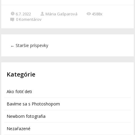
6.7. 2022
Mária Gašparová
4588x
0
Komentárov
←
Staršie príspevky
Kategórie
Ako fotiť deti
Bavíme sa s Photoshopom
Newborn fotografia
Nezařazené