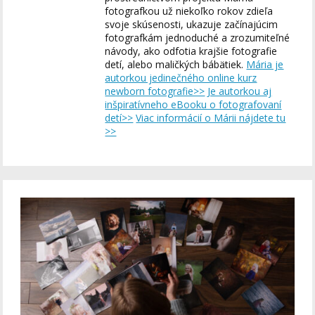
fotografkou už niekoľko rokov zdieľa
svoje skúsenosti, ukazuje začínajúcim
fotografkám jednoduché a zrozumiteľné
návody, ako odfotia krajšie fotografie
detí, alebo maličkých bábätiek.
Mária je
autorkou jedinečného online kurz
newborn fotografie>>
Je autorkou aj
inšpiratívneho eBooku o fotografovaní
detí>>
Viac informácií o Márii nájdete tu
>>