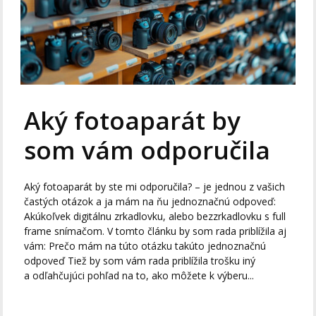
Aký fotoaparát by
som vám odporučila
Aký fotoaparát by ste mi odporučila? – je jednou z vašich
častých otázok a ja mám na ňu jednoznačnú odpoveď:
Akúkoľvek digitálnu zrkadlovku, alebo bezzrkadlovku s full
frame snímačom. V tomto článku by som rada priblížila aj
vám: Prečo mám na túto otázku takúto jednoznačnú
odpoveď Tiež by som vám rada priblížila trošku iný
a odľahčujúci pohľad na to, ako môžete k výberu...