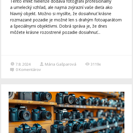
Tento efekt nielenže dodáva fotografii profesionálny
a umelecký vzhľad, ale najmä zvýrazní vaše dieťa ako
hlavný objekt. Možno si myslíte, že dosiahnuť krásne
rozmazané pozadie je možné len s drahým fotoaparátom
a špeciálnymi objektívmi. Dobrá správa je, že dnes
môžete krásne rozostrené pozadie dosiahnuť...
7.8. 2024
Mária Gašparová
3119x
0
Komentárov