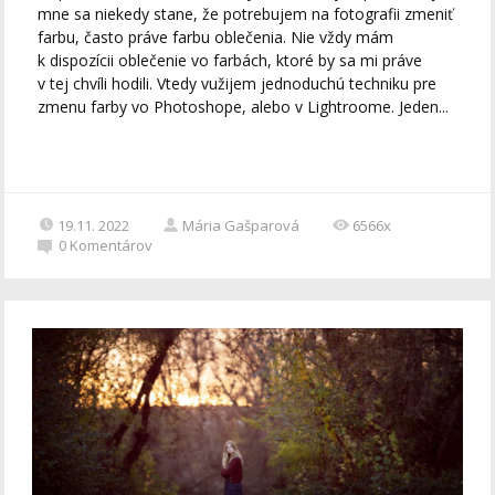
mne sa niekedy stane, že potrebujem na fotografii zmeniť
farbu, často práve farbu oblečenia. Nie vždy mám
k dispozícii oblečenie vo farbách, ktoré by sa mi práve
v tej chvíli hodili. Vtedy vužijem jednoduchú techniku pre
zmenu farby vo Photoshope, alebo v Lightroome. Jeden...
19.11. 2022
Mária Gašparová
6566x
0
Komentárov