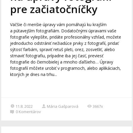
pre začiatočníčky
Väčšie či menšie úpravy vám pomáhajú ku krajším
a pútavejším fotografiám. Dodatočnými úpravami vaše
fotografie vylepšíte, pridáte profesionálny vzhľad, možete
jednoducho odstrániť nežiadúce prvky z fotografií, pridať
sýtosť farbám, spraviť retuš pleti, orez, zosvetliť, alebo
stmaviť fotografiu, prípadne iba jej časť, previesť
fotografie do čiernobielej a mnoho ďaľšieho… Úpravy
fotografií môžete urobiť v programoch, alebo aplikáciach,
ktorých je dnes na trhu...
11.8. 2022
Mária Gašparová
3667x
0
Komentárov