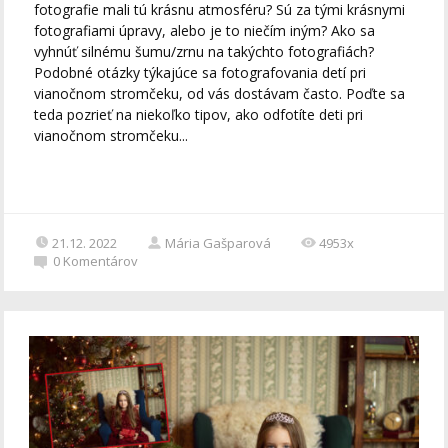
fotografie mali tú krásnu atmosféru? Sú za tými krásnymi
fotografiami úpravy, alebo je to niečím iným? Ako sa
vyhnúť silnému šumu/zrnu na takýchto fotografiách?
Podobné otázky týkajúce sa fotografovania detí pri
vianočnom stromčeku, od vás dostávam často. Poďte sa
teda pozrieť na niekoľko tipov, ako odfotíte deti pri
vianočnom stromčeku...
21.12. 2022
Mária Gašparová
4953x
0
Komentárov