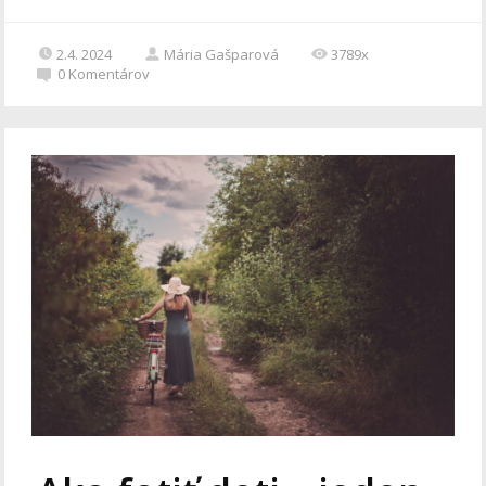
2.4. 2024
Mária Gašparová
3789x
0
Komentárov