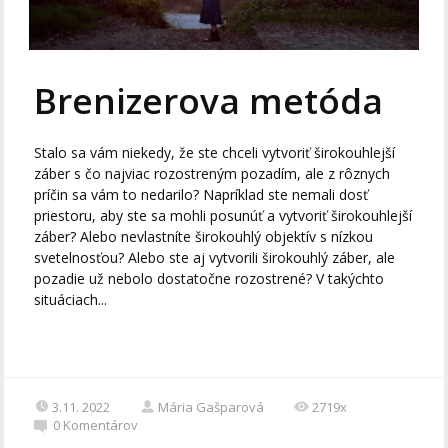
Brenizerova metóda
Stalo sa vám niekedy, že ste chceli vytvoriť širokouhlejší
záber s čo najviac rozostreným pozadím, ale z rôznych
príčin sa vám to nedarilo? Napríklad ste nemali dosť
priestoru, aby ste sa mohli posunúť a vytvoriť širokouhlejší
záber? Alebo nevlastníte širokouhlý objektív s nízkou
svetelnosťou? Alebo ste aj vytvorili širokouhlý záber, ale
pozadie už nebolo dostatočne rozostrené? V takýchto
situáciach...
3.11. 2022
Mária Gašparová
2719x
0
Komentárov