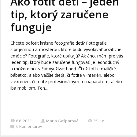
Ako fotiť deti – jeden
tip, ktorý zaručene
funguje
Chcete odfotiť krásne fotografie detí? Fotografie
s príjemnou atmosférou, ktoré budú vyvolávať pozitívne
emócie? Fotografie, ktoré upútajú? Ak áno, mám pre vás
jeden tip, ktorý bude zaručene fungovať. Je jednoduchý
a môžete ho začať využívať hneď. Či už fotíte maličké
bábätko, alebo väčšie dieťa, či fotíte v interiéri, alebo
v exteriéri, či fotíte profesionálnym fotoaparátom, alebo
iba mobilom. Ten...
6.8. 2023
Mária Gašparová
3511x
0
Komentárov