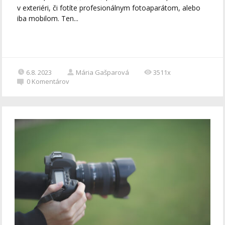
v exteriéri, či fotíte profesionálnym fotoaparátom, alebo
iba mobilom. Ten...
6.8. 2023
Mária Gašparová
3511x
0
Komentárov