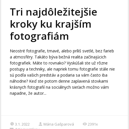
Tri najdôležitejšie
kroky ku krajším
fotografiám
Neostré fotografie, tmavé, alebo príliš svetlé, bez farieb
a atmosféry. Takáto býva bežná realita začínajúcich
fotografiek. Máte to rovnako? Vyskúšali ste už rôzne
postupy a techniky, ale napriek tomu fotografie stále nie
sú podľa vašich predstáv a podaria sa vám často iba
náhodne? Keď ste potom denne zaplavená stovkami
krásnych fotografií na sociálnych sieťach možno vám
napadne, že autor...
3.1. 2022
Mária Gašparová
2391x