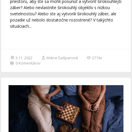
priestoru, aby ste sa mohli posunúť a vytvoriť širokouhlejší
záber? Alebo nevlastníte širokouhlý objektív s nízkou
svetelnosťou? Alebo ste aj vytvorili širokouhlý záber, ale
pozadie už nebolo dostatočne rozostrené? V takýchto
situáciach...
3.11. 2022
Mária Gašparová
2719x
0
Komentárov