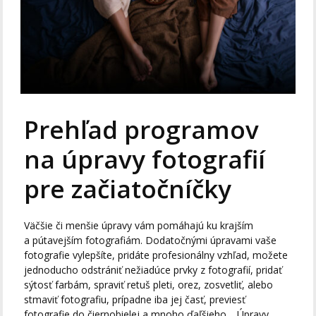
Prehľad programov
na úpravy fotografií
pre začiatočníčky
Väčšie či menšie úpravy vám pomáhajú ku krajším
a pútavejším fotografiám. Dodatočnými úpravami vaše
fotografie vylepšíte, pridáte profesionálny vzhľad, možete
jednoducho odstrániť nežiadúce prvky z fotografií, pridať
sýtosť farbám, spraviť retuš pleti, orez, zosvetliť, alebo
stmaviť fotografiu, prípadne iba jej časť, previesť
fotografie do čiernobielej a mnoho ďaľšieho… Úpravy