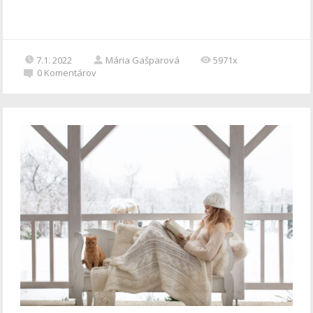
7.1. 2022
Mária Gašparová
5971x
0
Komentárov