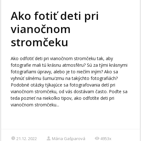
Ako fotiť deti pri
vianočnom
stromčeku
Ako odfotiť deti pri vianočnom stromčeku tak, aby
fotografie mali tú krásnu atmosféru? Sú za tými krásnymi
fotografiami úpravy, alebo je to niečím iným? Ako sa
vyhnúť silnému šumu/zrnu na takýchto fotografiách?
Podobné otázky týkajúce sa fotografovania detí pri
vianočnom stromčeku, od vás dostávam často. Poďte sa
teda pozrieť na niekoľko tipov, ako odfotíte deti pri
vianočnom stromčeku...
21.12. 2022
Mária Gašparová
4953x