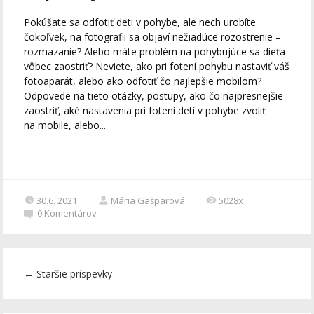
Pokúšate sa odfotiť deti v pohybe, ale nech urobíte
čokoľvek, na fotografii sa objaví nežiadúce rozostrenie –
rozmazanie? Alebo máte problém na pohybujúce sa dieťa
vôbec zaostriť? Neviete, ako pri fotení pohybu nastaviť váš
fotoaparát, alebo ako odfotiť čo najlepšie mobilom?
Odpovede na tieto otázky, postupy, ako čo najpresnejšie
zaostriť, aké nastavenia pri fotení detí v pohybe zvoliť
na mobile, alebo...
30.6. 2021
Mária Gašparová
5028x
0
Komentárov
←
Staršie príspevky