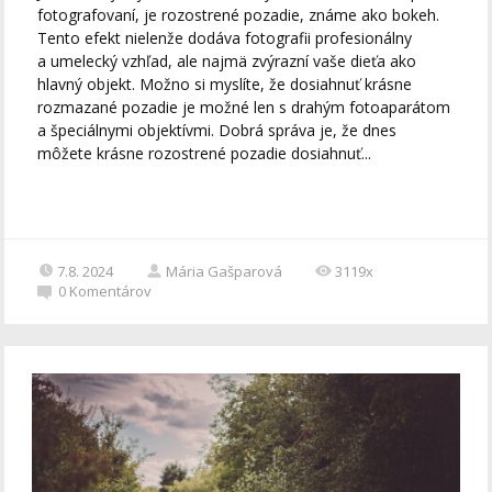
fotografovaní, je rozostrené pozadie, známe ako bokeh.
Tento efekt nielenže dodáva fotografii profesionálny
a umelecký vzhľad, ale najmä zvýrazní vaše dieťa ako
hlavný objekt. Možno si myslíte, že dosiahnuť krásne
rozmazané pozadie je možné len s drahým fotoaparátom
a špeciálnymi objektívmi. Dobrá správa je, že dnes
môžete krásne rozostrené pozadie dosiahnuť...
7.8. 2024
Mária Gašparová
3119x
0
Komentárov