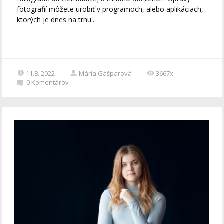
fotografií môžete urobiť v programoch, alebo aplikáciach,
ktorých je dnes na trhu...
11.8. 2022
Mária Gašparová
3667x
0
Komentárov