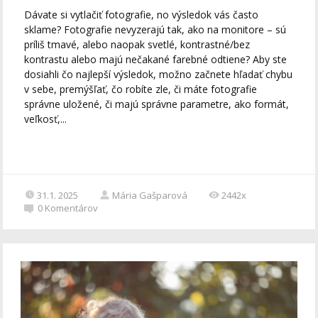
Dávate si vytlačiť fotografie, no výsledok vás často
sklame? Fotografie nevyzerajú tak, ako na monitore – sú
príliš tmavé, alebo naopak svetlé, kontrastné/bez
kontrastu alebo majú nečakané farebné odtiene? Aby ste
dosiahli čo najlepší výsledok, možno začnete hľadať chybu
v sebe, premýšľať, čo robíte zle, či máte fotografie
správne uložené, či majú správne parametre, ako formát,
veľkosť,...
31.1. 2025
Mária Gašparová
2442x
0
Komentárov