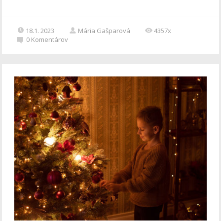
18.1. 2023
Mária Gašparová
4357x
0
Komentárov