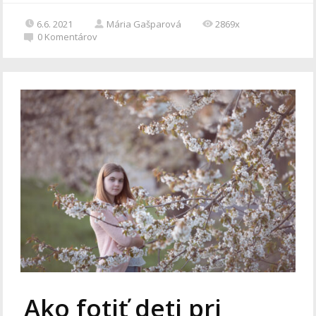
6.6. 2021
Mária Gašparová
2869x
0
Komentárov
Ako fotiť deti pri