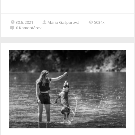
30.6. 2021
Mária Gašparová
5034x
0
Komentárov