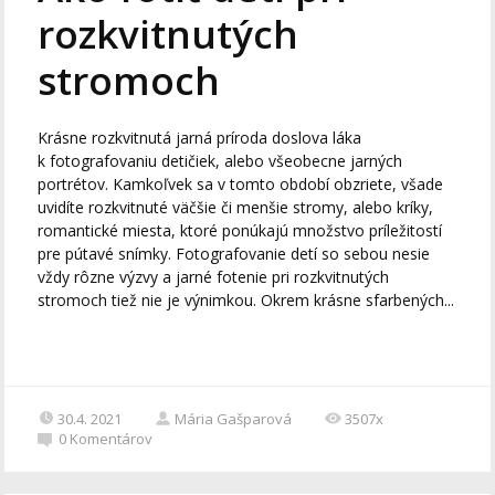
rozkvitnutých
stromoch
Krásne rozkvitnutá jarná príroda doslova láka
k fotografovaniu detičiek, alebo všeobecne jarných
portrétov. Kamkoľvek sa v tomto období obzriete, všade
uvidíte rozkvitnuté väčšie či menšie stromy, alebo kríky,
romantické miesta, ktoré ponúkajú množstvo príležitostí
pre pútavé snímky. Fotografovanie detí so sebou nesie
vždy rôzne výzvy a jarné fotenie pri rozkvitnutých
stromoch tiež nie je výnimkou. Okrem krásne sfarbených...
30.4. 2021
Mária Gašparová
3507x
0
Komentárov