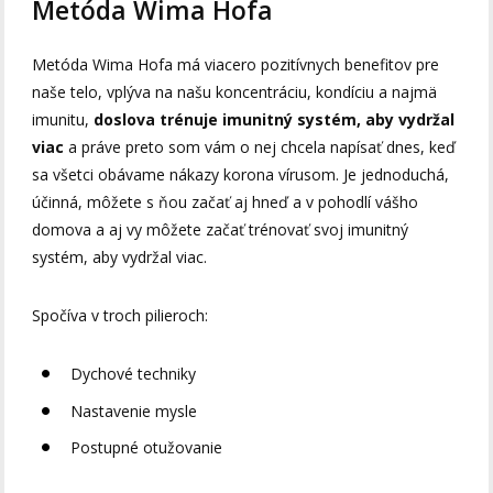
Metóda Wima Hofa
Metóda Wima Hofa má viacero pozitívnych benefitov pre
naše telo, vplýva na našu koncentráciu, kondíciu a najmä
imunitu,
doslova trénuje imunitný systém, aby vydržal
viac
a práve preto som vám o nej chcela napísať dnes, keď
sa všetci obávame nákazy korona vírusom. Je jednoduchá,
účinná, môžete s ňou začať aj hneď a v pohodlí vášho
domova a aj vy môžete začať trénovať svoj imunitný
systém, aby vydržal viac.
Spočíva v troch pilieroch:
Dychové techniky
Nastavenie mysle
Postupné otužovanie