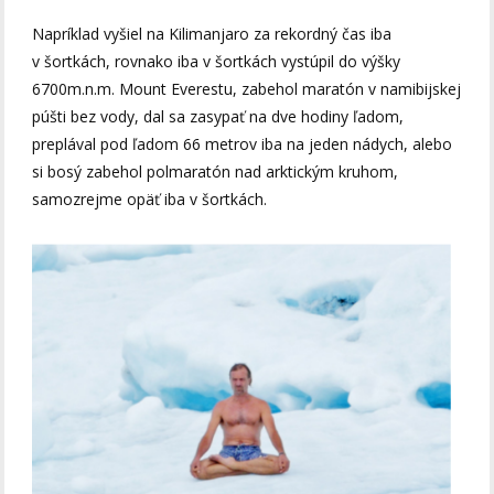
Napríklad vyšiel na Kilimanjaro za rekordný čas iba
v šortkách, rovnako iba v šortkách vystúpil do výšky
6700m.n.m. Mount Everestu, zabehol maratón v namibijskej
púšti bez vody, dal sa zasypať na dve hodiny ľadom,
preplával pod ľadom 66 metrov iba na jeden nádych, alebo
si bosý zabehol polmaratón nad arktickým kruhom,
samozrejme opäť iba v šortkách.