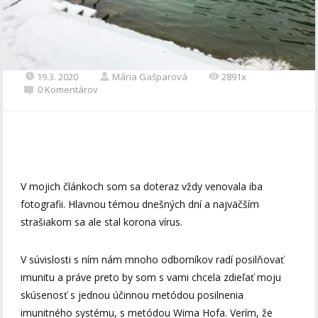
19.3. 2020
Mária Gašparová
2891x
0 Komentárov
V mojich článkoch som sa doteraz vždy venovala iba
fotografii. Hlavnou témou dnešných dní a najväčším
strašiakom sa ale stal korona vírus.
V súvislosti s ním nám mnoho odborníkov radí posilňovať
imunitu a práve preto by som s vami chcela zdieľať moju
skúsenosť s jednou účinnou metódou posilnenia
imunitného systému, s metódou Wima Hofa. Verím, že