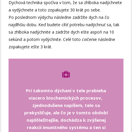
Dychová technika spočíva v tom, že sa zhlboka nadýchnete
a vydýchnete a toto zopakujete 30 krát po sebe.
Po poslednom výdychu následne zadržíte dych na čo
najdlhšiu dobu. Keď budete cítiť potrebu nadýchnuť sa, tak
sa zhlboka nadýchnite a zadržte dych ešte aspoň na 10
sekúnd a potom vydýchnite. Celé toto cvičenie následne
zopakujete ešte 3 krát.
Pri takomto dýchaní v tele prebieha
viacero biochemických procesov,
zjednodušene napíšem, telo sa
prekysličuje, ale čo je v tomto období
najdôležitejšie, dochádza k zvýšenej
reakcii imunitného systému a ten si