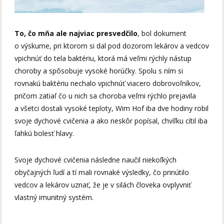
To, čo mňa ale najviac presvedčilo
, bol dokument
o výskume, pri ktorom si dal pod dozorom lekárov a vedcov
vpichnúť do tela baktériu, ktorá má veľmi rýchly nástup
choroby a spôsobuje vysoké horúčky. Spolu s ním si
rovnakú baktériu nechalo vpichnúť viacero dobrovoľníkov,
pričom zatiaľ čo u nich sa choroba veľmi rýchlo prejavila
a všetci dostali vysoké teploty, Wim Hof iba dve hodiny robil
svoje dychové cvičenia a ako neskôr popísal, chvíľku cítil iba
ľahkú bolesť hlavy.
Svoje dychové cvičenia následne naučil niekoľkých
obyčajných ľudí a tí mali rovnaké výsledky, čo prinútilo
vedcov a lekárov uznať, že je v silách človeka ovplyvniť
vlastný imunitný systém.