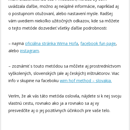
uvádzala ďaľšie, možno aj neúplné informácie, napríklad aj
o postupnom otužovaní, alebo nastavení mysle. Radšej
vám uvediem niekoľko užitočných odkazov, kde sa môžete
o tejto metóde dozvedieť všetky ďaľšie podrobnosti:
– najmä
oficiálna stránka Wima Hofa
,
facebook fun page
,
alebo
instagram
.
– zoznámiť s touto metódou sa môžete aj prostredníctvom
vyškolených, slovenských (ale aj českých) inštruktorov. Viac
info v skupine na faceboku
wim hof method – slovakia
.
Verím, že ak vás táto metóda oslovila, nájdete si k nej svoju
vlastnú cestu, rovnako ako ja a rovnako sa aj vy
presvedčíte aj o jej pozitívnych účinkoch pre vaše telo.