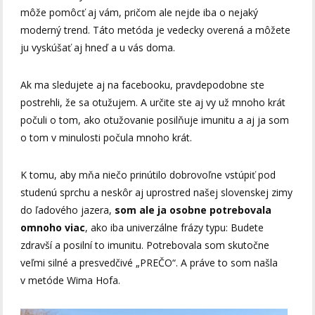
môže pomôcť aj vám, pričom ale nejde iba o nejaký
moderný trend. Táto metóda je vedecky overená a môžete
ju vyskúšať aj hneď a u vás doma.
Ak ma sledujete aj na facebooku, pravdepodobne ste
postrehli, že sa otužujem. A určite ste aj vy už mnoho krát
počuli o tom, ako otužovanie posilňuje imunitu a aj ja som
o tom v minulosti počula mnoho krát.
K tomu, aby mňa niečo prinútilo dobrovoľne vstúpiť pod
studenú sprchu a neskôr aj uprostred našej slovenskej zimy
do ľadového jazera,
som ale ja osobne potrebovala
omnoho viac
, ako iba univerzálne frázy typu: Budete
zdravší a posilní to imunitu. Potrebovala som skutočne
veľmi silné a presvedčivé „PREČO“. A práve to som našla
v metóde Wima Hofa.