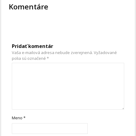
Komentáre
Pridať komentár
Vaša e-mailová adresa nebude zverejnená.
Vyžadované
polia sú označené
*
Meno
*