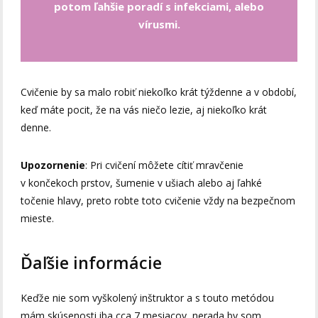
potom ľahšie poradí s infekciami, alebo
vírusmi.
Cvičenie by sa malo robiť niekoľko krát týždenne a v období,
keď máte pocit, že na vás niečo lezie, aj niekoľko krát
denne.
Upozornenie
: Pri cvičení môžete cítiť mravčenie
v končekoch prstov, šumenie v ušiach alebo aj ľahké
točenie hlavy, preto robte toto cvičenie vždy na bezpečnom
mieste.
Ďaľšie informácie
Keďže nie som vyškolený inštruktor a s touto metódou
mám skúsenosti iba cca 7 mesiacov, nerada by som