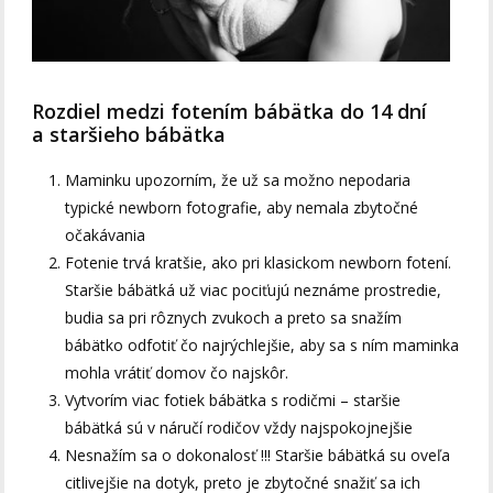
Rozdiel medzi fotením bábätka do 14 dní
a staršieho bábätka
Maminku upozorním, že už sa možno nepodaria
typické newborn fotografie, aby nemala zbytočné
očakávania
Fotenie trvá kratšie, ako pri klasickom newborn fotení.
Staršie bábätká už viac pociťujú neznáme prostredie,
budia sa pri rôznych zvukoch a preto sa snažím
bábätko odfotiť čo najrýchlejšie, aby sa s ním maminka
mohla vrátiť domov čo najskôr.
Vytvorím viac fotiek bábätka s rodičmi – staršie
bábätká sú v náručí rodičov vždy najspokojnejšie
Nesnažím sa o dokonalosť !!! Staršie bábätká su oveľa
citlivejšie na dotyk, preto je zbytočné snažiť sa ich