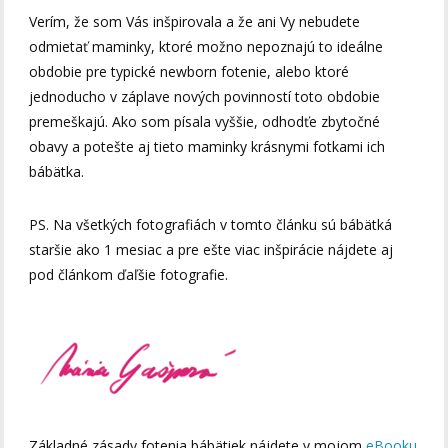
Verím, že som Vás inšpirovala a že ani Vy nebudete
odmietať maminky, ktoré možno nepoznajú to ideálne
obdobie pre typické newborn fotenie, alebo ktoré
jednoducho v záplave nových povinností toto obdobie
premeškajú. Ako som písala vyššie, odhodťe zbytočné
obavy a potešte aj tieto maminky krásnymi fotkami ich
bábätka.
PS. Na všetkých fotografiách v tomto článku sú bábätká
staršie ako 1 mesiac a pre ešte viac inšpirácie nájdete aj
pod článkom ďaľšie fotografie.
Základné zásady fotenia bábätiek nájdete v mojom
eBooku