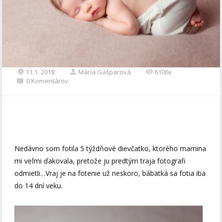
11.1. 2018
Mária Gašparová
6106x
0 Komentárov
Nedávno som fotila 5 týždňové dievčatko, ktorého mamina
mi veľmi ďakovala, pretože ju predtým traja fotografi
odmietli…Vraj je na fotenie už neskoro, bábätká sa fotia iba
do 14 dní veku.