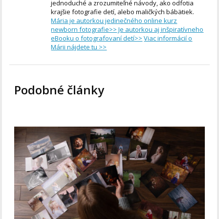
jednoduché a zrozumiteľné návody, ako odfotia
krajšie fotografie detí, alebo maličkých bábätiek.
Mária je autorkou jedinečného online kurz
newborn fotografie>>
Je autorkou aj inšpiratívneho
eBooku o fotografovaní detí>>
Viac informácií o
Márii nájdete tu >>
Podobné články