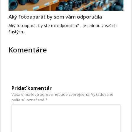
Aký fotoaparát by som vám odporučila
Aký fotoaparát by ste mi odporučila? - je jednou z vašich
častých…
Komentáre
Pridať komentár
Vaša e-mailová adresa nebude zverejnená.
Vyžadované
polia sú označené
*