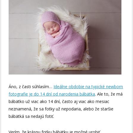
Áno, z časti súhlasím…
Ideálne obdobie na typické newborn
fotografie je do 14 dní od narodenia bábätka
. Ale to, že má
bábätko už viac ako 14 dní, často aj viac ako mesiac
neznamená, že sa fotky už nepodaria, alebo že staršie
bábätká sa nedajú fotiť.
Verím, že krásnu fotku bábätku je možné urobiť