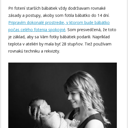
Pri fotení starších bábätiek vždy dodržiavam rovnaké
zásady a postupy, akoby som fotila bábätko do 14 dní.
Pripravím dokonalé prostredie, v ktorom bude bábätko
počas celého fotenia spokojné
. Som presvedčená, že toto
je základ, aby sa Vám fotky bábätiek podarili. Napríklad
teplota v ateliéri by mala byť 28 stupňov. Tiež používam
rovnakú techniku a rekvizity.