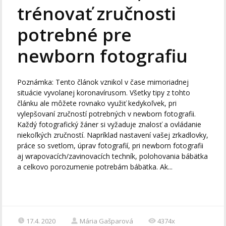
trénovať zručnosti
potrebné pre
newborn fotografiu
Poznámka: Tento článok vznikol v čase mimoriadnej
situácie vyvolanej koronavírusom. Všetky tipy z tohto
článku ale môžete rovnako využiť kedykoľvek, pri
vylepšovaní zručností potrebných v newborn fotografii.
Každý fotografický žáner si vyžaduje znalosť a ovládanie
niekoľkých zručností. Napríklad nastavení vašej zrkadlovky,
práce so svetlom, úprav fotografií, pri newborn fotografii
aj wrapovacích/zavinovacích techník, polohovania bábätka
a celkovo porozumenie potrebám bábätka. Ak...
17.4. 2020
Mária Gašparová
4374x