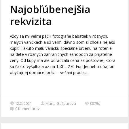
Najobľúbenejšia
rekvizita
Vždy sa mi veľmi páčili fotografie bábätiek v rôznych,
malých vaničkách a už veľmi dávno som si chcela nejakú
kúpiť. Takúto malú vaničku špeciálne určenú na fotenie
nájdete v rôznych zahraničných eshopoch za prijateľné
ceny. Od kúpy ma ale odrádzala cena za poštovné, ktorá
sa často vyšplhala až na 150 – 270 Eur. Jedného dňa, pri
obyčajnej domácej práci – vešaní prádla,...
12.2. 2021
Mária Gašparová
3079x
0
Komentárov