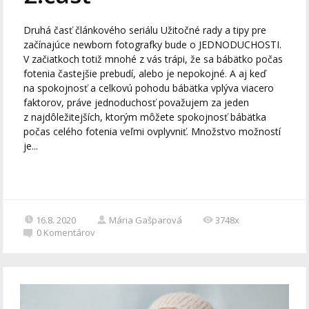
Druhá časť článkového seriálu Užitočné rady a tipy pre
začínajúce newborn fotografky bude o JEDNODUCHOSTI.
V začiatkoch totiž mnohé z vás trápi, že sa bábätko počas
fotenia častejšie prebudí, alebo je nepokojné. A aj keď
na spokojnosť a celkovú pohodu bábätka vplýva viacero
faktorov, práve jednoduchosť považujem za jeden
z najdôležitejších, ktorým môžete spokojnosť bábätka
počas celého fotenia veľmi ovplyvniť. Množstvo možností
je...
16.8. 2020
Mária Gašparová
3748x
0
Komentárov