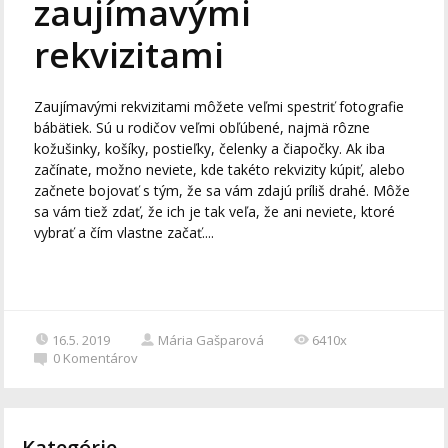
zaujímavými
rekvizitami
Zaujímavými rekvizitami môžete veľmi spestriť fotografie
bábätiek. Sú u rodičov veľmi obľúbené, najmä rôzne
kožušinky, košíky, postieľky, čelenky a čiapočky. Ak iba
začínate, možno neviete, kde takéto rekvizity kúpiť, alebo
začnete bojovať s tým, že sa vám zdajú príliš drahé. Môže
sa vám tiež zdať, že ich je tak veľa, že ani neviete, ktoré
vybrať a čím vlastne začať....
16.5. 2019
Mária Gašparová
6410x
0
Komentárov
Kategórie