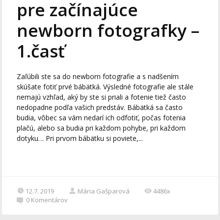
pre začínajúce
newborn fotografky –
1.časť
Zaľúbili ste sa do newborn fotografie a s nadšením
skúšate fotiť prvé bábätká. Výsledné fotografie ale stále
nemajú vzhľad, aký by ste si priali a fotenie tiež často
nedopadne podľa vašich predstáv. Bábätká sa často
budia, vôbec sa vám nedarí ich odfotiť, počas fotenia
plačú, alebo sa budia pri každom pohybe, pri každom
dotyku… Pri prvom bábätku si poviete,...
12.7. 2019
Mária Gašparová
4486x
0
Komentárov