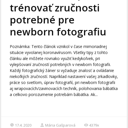
trénovať zručnosti
potrebné pre
newborn fotografiu
Poznámka: Tento článok vznikol v čase mimoriadnej
situácie vyvolanej koronavírusom. Všetky tipy z tohto
článku ale môžete rovnako využiť kedykoľvek, pri
vylepšovaní zručností potrebných v newborn fotografii.
Každý fotografický žáner si vyžaduje znalosť a ovládanie
niekoľkých zručností. Napríklad nastavení vašej zrkadlovky,
práce so svetlom, úprav fotografií, pri newborn fotografii
aj wrapovacích/zavinovacích techník, polohovania bábätka
a celkovo porozumenie potrebám bábätka. Ak...
17.4. 2020
Mária Gašparová
4379x