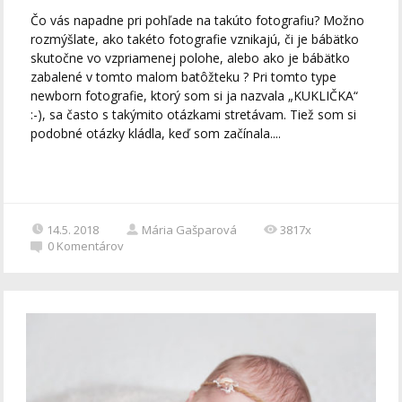
Čo vás napadne pri pohľade na takúto fotografiu? Možno
rozmýšlate, ako takéto fotografie vznikajú, či je bábätko
skutočne vo vzpriamenej polohe, alebo ako je bábätko
zabalené v tomto malom batôžteku ? Pri tomto type
newborn fotografie, ktorý som si ja nazvala „KUKLIČKA“
:-), sa často s takýmito otázkami stretávam. Tiež som si
podobné otázky kládla, keď som začínala....
14.5. 2018
Mária Gašparová
3817x
0
Komentárov