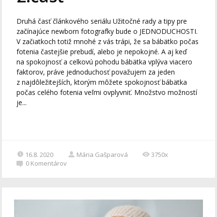
Druhá časť článkového seriálu Užitočné rady a tipy pre
začínajúce newborn fotografky bude o JEDNODUCHOSTI.
V začiatkoch totiž mnohé z vás trápi, že sa bábätko počas
fotenia častejšie prebudí, alebo je nepokojné. A aj keď
na spokojnosť a celkovú pohodu bábätka vplýva viacero
faktorov, práve jednoduchosť považujem za jeden
z najdôležitejších, ktorým môžete spokojnosť bábätka
počas celého fotenia veľmi ovplyvniť. Množstvo možností
je...
16.8. 2020
Mária Gašparová
3750x
0
Komentárov