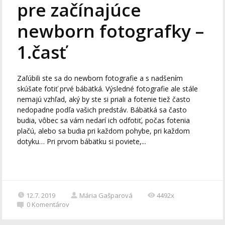
pre začínajúce
newborn fotografky –
1.časť
Zaľúbili ste sa do newborn fotografie a s nadšením
skúšate fotiť prvé bábätká. Výsledné fotografie ale stále
nemajú vzhľad, aký by ste si priali a fotenie tiež často
nedopadne podľa vašich predstáv. Bábätká sa často
budia, vôbec sa vám nedarí ich odfotiť, počas fotenia
plačú, alebo sa budia pri každom pohybe, pri každom
dotyku… Pri prvom bábätku si poviete,...
12.7. 2019
Mária Gašparová
4492x
0
Komentárov