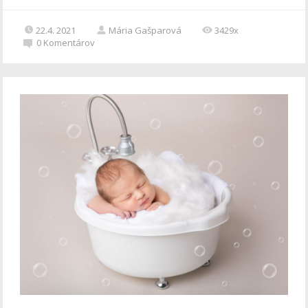
22.4. 2021
Mária Gašparová
3429x
0
Komentárov