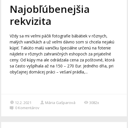
Najobľúbenejšia
rekvizita
Vždy sa mi veľmi páčili fotografie bábätiek v rôznych,
malých vaničkách a už veľmi dávno som si chcela nejakú
kúpiť. Takúto malú vaničku špeciálne určenú na fotenie
nájdete v rôznych zahraničných eshopoch za prijateľné
ceny. Od kúpy ma ale odrádzala cena za poštovné, ktorá
sa často vyšplhala až na 150 – 270 Eur. Jedného dňa, pri
obyčajnej domácej práci – vešaní prádla,...
12.2. 2021
Mária Gašparová
3082x
0
Komentárov