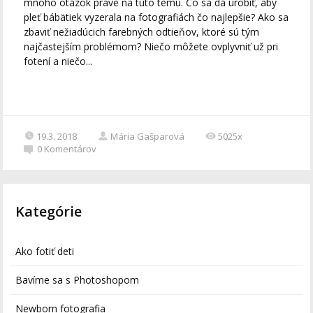
mnoho otázok práve na túto tému. Čo sa dá urobiť, aby
pleť bábätiek vyzerala na fotografiách čo najlepšie? Ako sa
zbaviť nežiadúcich farebných odtieňov, ktoré sú tým
najčastejším problémom? Niečo môžete ovplyvniť už pri
fotení a niečo...
19.3. 2018
Mária Gašparová
5025x
0
Komentárov
Kategórie
Ako fotiť deti
Bavíme sa s Photoshopom
Newborn fotografia