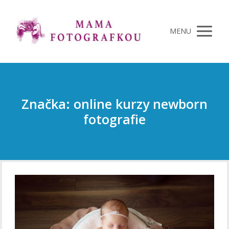
MENU
Značka: online kurzy newborn
fotografie