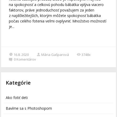
na spokojnosť a celkovú pohodu bábätka vplýva viacero
faktorov, práve jednoduchosť považujem za jeden
z najdôležitejších, ktorým môžete spokojnosť bábätka
počas celého fotenia veľmi ovplyvniť. Množstvo možností
je...
16.8. 2020
Mária Gašparová
3748x
0
Komentárov
Kategórie
Ako fotiť deti
Bavíme sa s Photoshopom