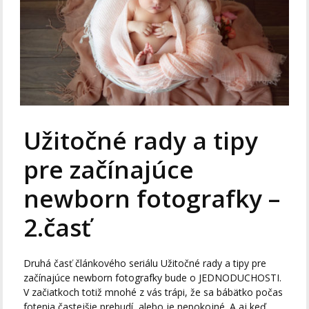
Užitočné rady a tipy
pre začínajúce
newborn fotografky –
2.časť
Druhá časť článkového seriálu Užitočné rady a tipy pre
začínajúce newborn fotografky bude o JEDNODUCHOSTI.
V začiatkoch totiž mnohé z vás trápi, že sa bábätko počas
fotenia častejšie prebudí, alebo je nepokojné. A aj keď