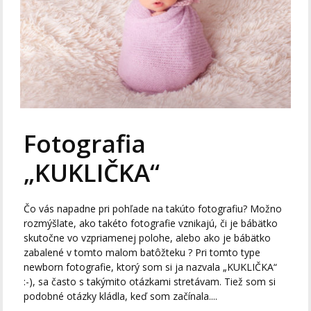
Fotografia
„KUKLIČKA“
Čo vás napadne pri pohľade na takúto fotografiu? Možno
rozmýšlate, ako takéto fotografie vznikajú, či je bábätko
skutočne vo vzpriamenej polohe, alebo ako je bábätko
zabalené v tomto malom batôžteku ? Pri tomto type
newborn fotografie, ktorý som si ja nazvala „KUKLIČKA“
:-), sa často s takýmito otázkami stretávam. Tiež som si
podobné otázky kládla, keď som začínala....