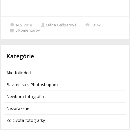
14.5. 2018
Mária Gašparová
3814x
0
Komentárov
Kategórie
Ako fotiť deti
Bavíme sa s Photoshopom
Newborn fotografia
Nezařazené
Zo života fotografky