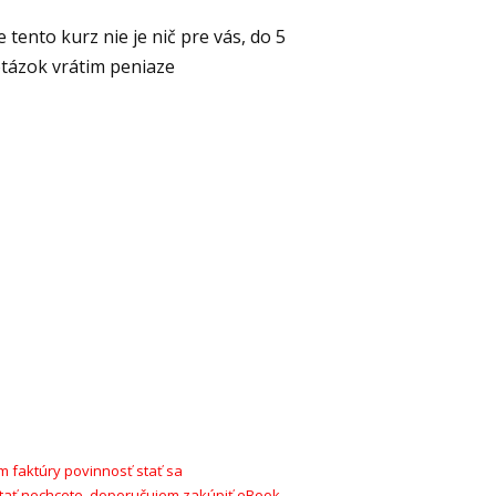
e tento kurz nie je nič pre vás, do 5
otázok vrátim peniaze
ím faktúry povinnosť stať sa
stať nechcete, doporučujem zakúpiť eBook