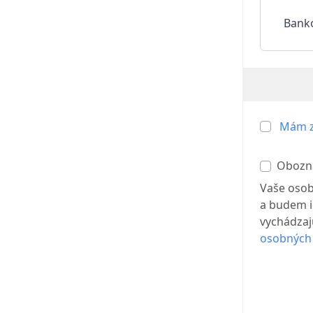
Bank
Mám z
Obozn
Vaše osob
a budem i
vychádzajú
osobných