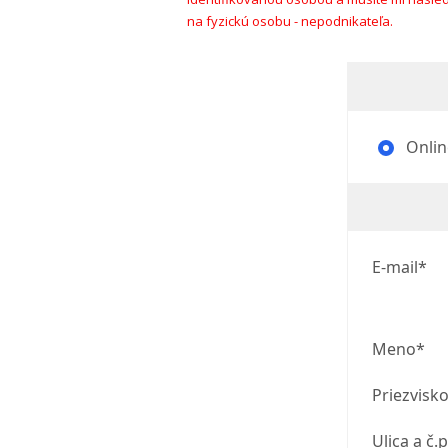
na fyzickú osobu - nepodnikateľa.
Onlin
E-mail*
Meno*
Priezvisk
Ulica a č.p