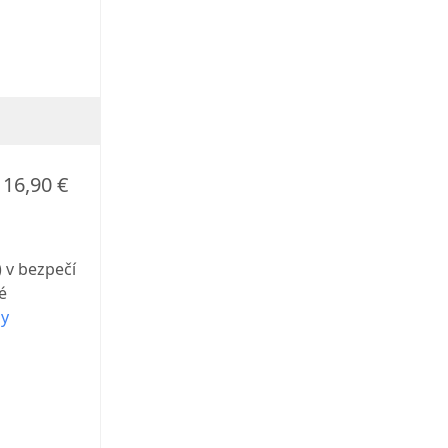
16,90 €
 v bezpečí
é
ny