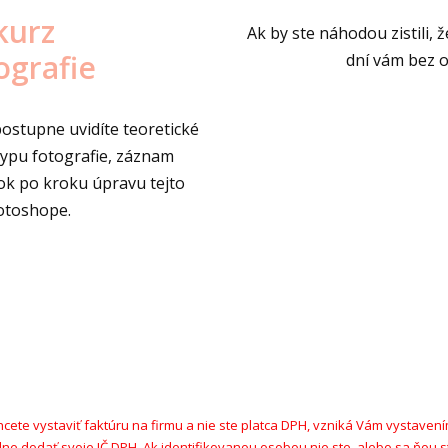
kurz
Ak by ste náhodou zistili, ž
ografie
dní vám bez 
postupne uvidíte teoretické
typu fotografie, záznam
ok po kroku úpravu tejto
otoshope.
chcete vystaviť faktúru na firmu a nie ste platca DPH, vzniká Vám vystaven
ne dodať svoje IČ DPH. Ak identifikovanou osobou nie ste, alebo sa ňou 