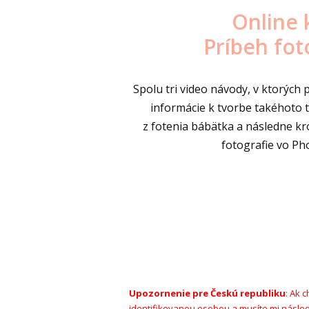
Online 
Príbeh fot
Spolu tri video návody, v ktorých 
informácie k tvorbe takéhoto 
z fotenia bábätka a následne kr
fotografie vo Ph
Upozornenie pre Českú republiku
: Ak 
identifikovanou osobou a musíte mi násled