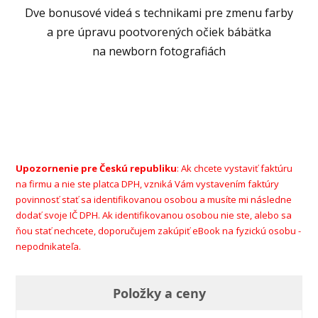
Dve bonusové videá s technikami pre zmenu farby
a pre úpravu pootvorených očiek bábätka
na newborn fotografiách
Upozornenie pre Českú republiku
: Ak chcete vystaviť faktúru
na firmu a nie ste platca DPH, vzniká Vám vystavením faktúry
povinnosť stať sa identifikovanou osobou a musíte mi následne
dodať svoje IČ DPH. Ak identifikovanou osobou nie ste, alebo sa
ňou stať nechcete, doporučujem zakúpiť eBook na fyzickú osobu -
nepodnikateľa.
Položky a ceny