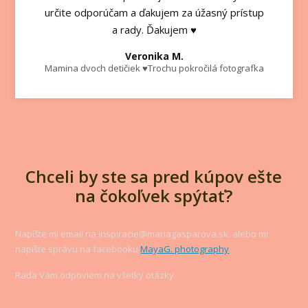
určite odporúčam a ďakujem za úžasný prístup
a rady. Ďakujem ♥️
Veronika M.
Mamina dvoch detičiek ♥️Trochu pokročilá fotografka
Chceli by ste sa pred kúpov ešte
na čokoľvek spýtať?
Napíšte mi email na inspiracie@mariagasparova.sk, alebo mi
napíšte správu na facebooku
MayaG. photography
Rada Vám odpoviem na všetky otázky.