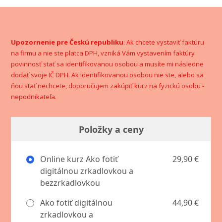
Upozornenie pre Českú republiku
: Ak chcete vystaviť faktúru
na firmu a nie ste platca DPH, vzniká Vám vystavením faktúry
povinnosť stať sa identifikovanou osobou a musíte mi následne
dodať svoje IČ DPH. Ak identifikovanou osobou nie ste, alebo sa
ňou stať nechcete, doporučujem zakúpiť kurz na fyzickú osobu -
nepodnikateľa.
Položky a ceny
Online kurz Ako fotiť
29,90 €
digitálnou zrkadlovkou a
bezzrkadlovkou
Ako fotiť digitálnou
44,90 €
zrkadlovkou a