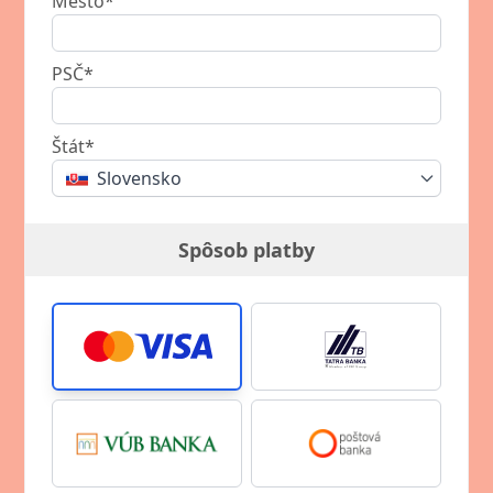
Mesto*
PSČ*
Štát*
Slovensko
Spôsob platby