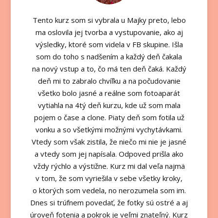
Tento kurz som si vybrala u Majky preto, lebo
ma oslovila jej tvorba a vystupovanie, ako aj
výsledky, ktoré som videla v FB skupine. Išla
som do toho s nadšením a každý deň čakala
na nový vstup a to, čo má ten deň čaká. Každý
deň mi to zabralo chvíľku a na počudovanie
všetko bolo jasné a reálne som fotoaparát
vytiahla na 4tý deň kurzu, kde už som mala
pojem o čase a clone. Piaty deň som fotila už
vonku a so všetkými možnými vychytávkami.
Vtedy som však zistila, že niečo mi nie je jasné
a vtedy som jej napísala. Odpoved prišla ako
vždy rýchlo a výstižne. Kurz mi dal veľa najmä
v tom, že som vyriešila v sebe všetky kroky,
o ktorých som vedela, no nerozumela som im.
Dnes si trúfnem povedať, že fotky sú ostré a aj
úroveň fotenia a pokrok je veľmi znateľný. Kurz