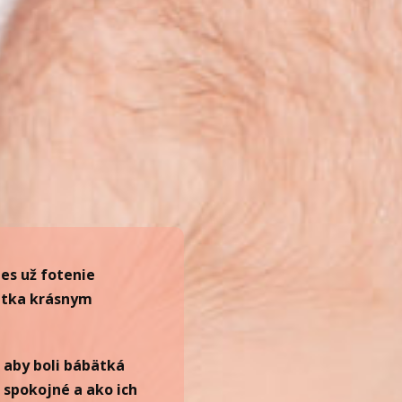
es už fotenie
ätka krásnym
, aby boli bábätká
 spokojné a ako ich