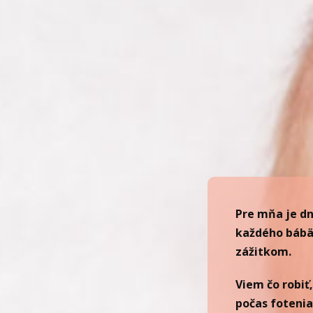
Pre mňa je dn
každého báb
zážitkom.
Viem čo robiť
počas fotenia