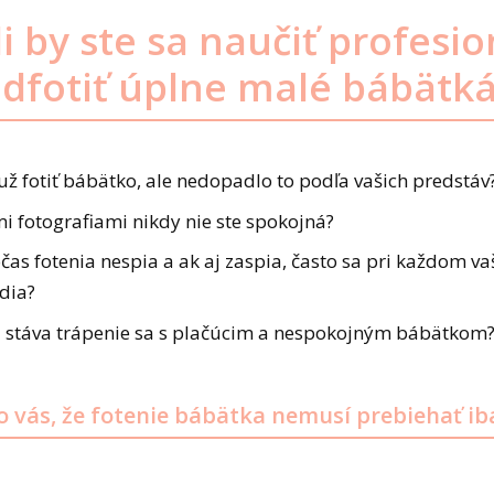
i by ste sa naučiť profesi
dfotiť úplne malé bábätk
 už fotiť bábätko, ale nedopadlo to podľa vašich predstáv
i fotografiami nikdy nie ste spokojná?
as fotenia nespia a ak aj zaspia, často sa pri každom 
dia?
sa stáva trápenie sa s plačúcim a nespokojným bábätkom
 vás, že fotenie bábätka nemusí prebiehať ib