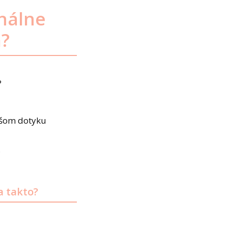
onálne
á?
?
vašom dotyku
?
a takto?