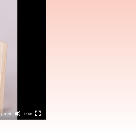
|
01:28
1.00x