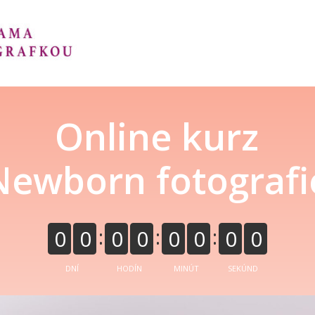
Online kurz
Newborn fotografi
0
0
0
0
0
0
0
0
DNÍ
HODÍN
MINÚT
SEKÚND