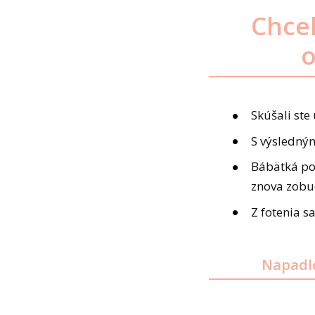
Chcel
o
Skúšali ste
S výsledným
Bábätká poč
znova zobu
Z fotenia 
Napadlo