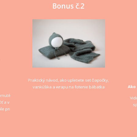
Bonus č.2
Praktický návod, ako upletiete set čiapočky,
Ako 
vankúšika a wrapu na fotenie bábätka
hrnuté
Vid
iť a v
sp
le pri