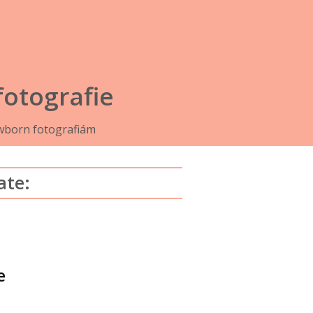
otografie
wborn fotografiám
ate:
e