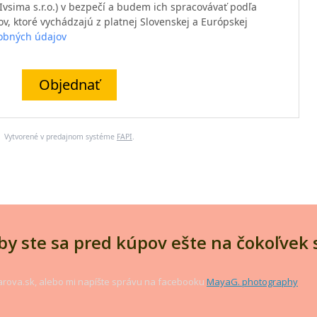
vsima s.r.o.) v bezpečí a budem ich spracovávať podľa
, ktoré vychádzajú z platnej Slovenskej a Európskej
obných údajov
Objednať
Vytvorené v predajnom systéme
FAPI
.
 by ste sa pred kúpov ešte na čokoľvek 
arova.sk, alebo mi napíšte správu na facebooku
MayaG. photography