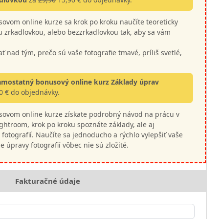
vom online kurze sa krok po kroku naučíte teoreticky
nou zrkadlovkou, alebo bezzrkadlovkou tak, aby sa vám
 nad tým, prečo sú vaše fotografie tmavé, príliš svetlé,
amostatný bonusový online kurz Základy úprav
0 € do objednávky.
ovom online kurze získate podrobný návod na prácu v
htroom, krok po kroku spoznáte základy, ale aj
fotografií.
Naučíte sa jednoducho a rýchlo vylepšiť vaše
 že úpravy fotografií vôbec nie sú zložité.
Fakturačné údaje