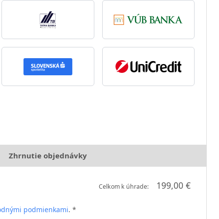
Zhrnutie objednávky
199,00 €
Celkom k úhrade:
odnými podmienkami
. *