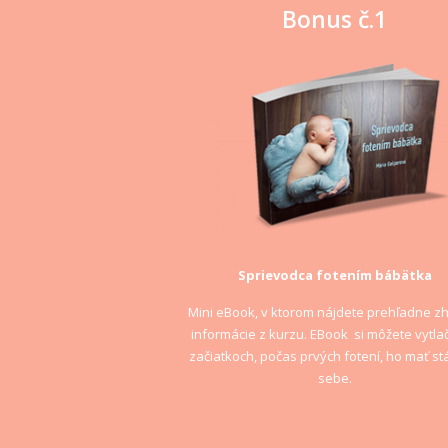
Bonus č.1
Sprievodca fotením bábätka
Mini eBook, v ktorom nájdete prehľadne z
informácie z kurzu. EBook si môžete vytlač
začiatkoch, počas prvých fotení, ho mať stá
sebe.