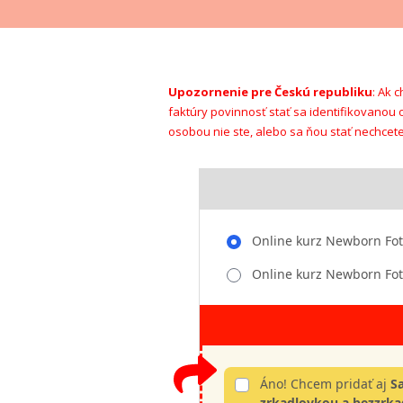
Upozornenie pre Českú republiku
: Ak 
faktúry povinnosť stať sa identifikovanou
osobou nie ste, alebo sa ňou stať nechcet
Online kurz Newborn Fot
Online kurz Newborn Fot
Áno! Chcem pridať aj
S
zrkadlovkou a bezzrk