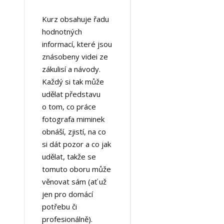
Kurz obsahuje řadu
hodnotných
informací, které jsou
znásobeny videi ze
zákulisí a návody.
Každý si tak může
udělat představu
o tom, co práce
fotografa miminek
obnáší, zjistí, na co
si dát pozor a co jak
udělat, takže se
tomuto oboru může
věnovat sám (ať už
jen pro domácí
potřebu či
profesionálně).