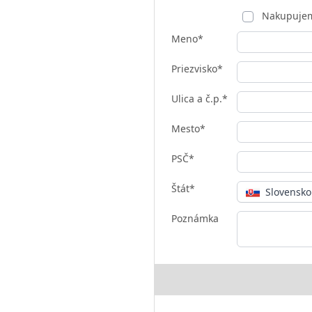
Nakupujem
Meno*
Priezvisko*
Ulica a č.p.*
Mesto*
PSČ*
Štát*
Slovensko
Poznámka