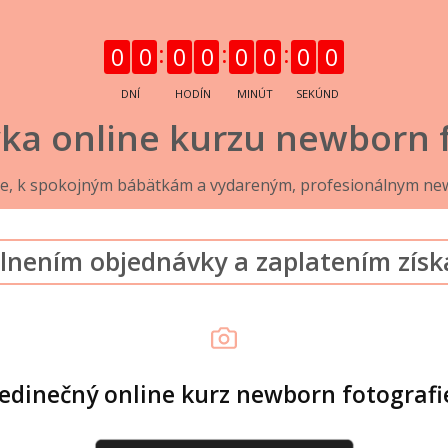
0
0
0
0
0
0
0
0
DNÍ
HODÍN
MINÚT
SEKÚND
ka online kurzu newborn f
ne, k spokojným bábätkám a vydareným, profesionálnym ne
lnením objednávky a zaplatením získ
Jedinečný online kurz newborn fotografi