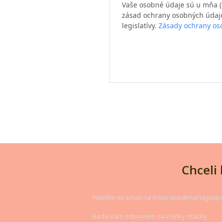
Vaše osobné údaje sú u mňa (I
zásad ochrany osobných údajov
legislatívy.
Zásady ochrany os
Chceli
Napíšte mi email na inspiracie@mariagasp
Rada Vám odpoviem na všetky otázky.