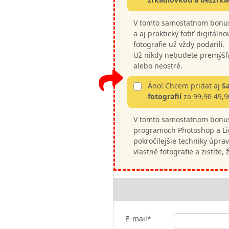
V tomto samostatnom bonuso
a aj prakticky fotiť digitál
fotografie už vždy podarili.
Už nikdy nebudete premýšľať
alebo neostré.
Áno! Chcem pridať aj
S
fotografií
za
99,90
49,9
V tomto samostatnom bonus
programoch Photoshop a Lig
pokročilejšie techniky úprav 
vlastné fotografie a zistíte,
E-mail*