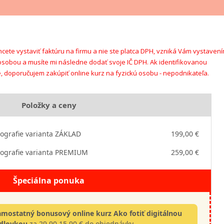
chcete vystaviť faktúru na firmu a nie ste platca DPH, vzniká Vám vystaven
 osobou a musíte mi následne dodať svoje IČ DPH. Ak identifikovanou
e, doporučujem zakúpiť online kurz na fyzickú osobu - nepodnikateľa.
Položky a ceny
ografie varianta ZÁKLAD
199,00 €
ografie varianta PREMIUM
259,00 €
Špeciálna ponuka
amostatný bonusový online kurz Ako fotiť digitálnou
adlovkou
za
29,90
15,90 € do objednávky.