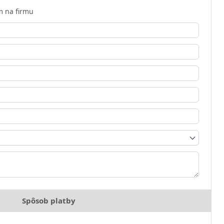
 na firmu
Spôsob platby