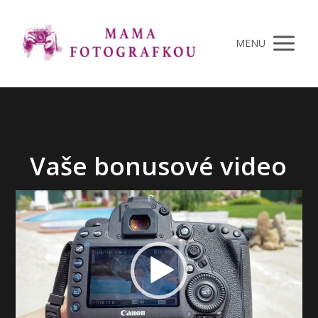
MENU
Vaše bonusové video
Video
prehrávač