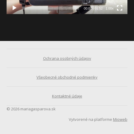
00:00
|
01:52
1.00x
Ochrana osobných údajov
Všeobecné obchodné podmienky
Kontaktné údaje
© 2026 mariagasparova.sk
Vytvorené na platforme
Mioweb