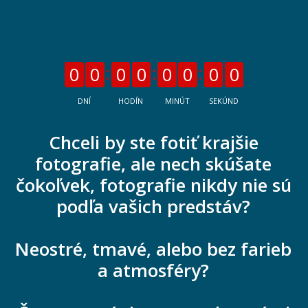
0
0
0
0
0
0
0
0
DNÍ
HODÍN
MINÚT
SEKÚND
Chceli by ste fotiť krajšie
fotografie, ale nech skúšate
čokoľvek, fotografie nikdy nie sú
podľa vašich predstáv?
Neostré, tmavé, alebo bez farieb
a atmosféry?