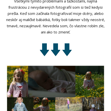
Všetkými týmito problémami a ťažkosťami, najmä
frustráciou z nevydarených fotografií som si tiež kedysi
prešla. Keď som začínala fotografovať moje dcéry, alebo
neskôr aj maličké bábätká, fotky boli takmer vždy neostré,
tmavé, nezaujímavé. Nevedela som, čo vlastne robím zle,
ani ako to zmeniť.