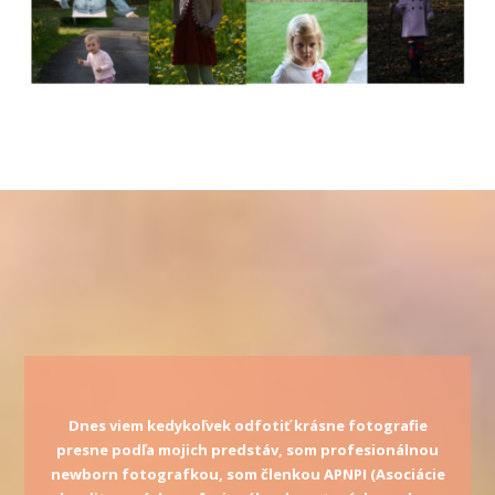
Dnes viem kedykoľvek odfotiť krásne fotografie
presne podľa mojich predstáv, som profesionálnou
newborn fotografkou, som členkou APNPI (Asociácie