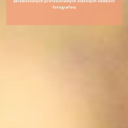
akreditovaných profesionálnych svetových newborn
fotografov)