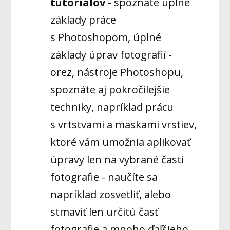
tutoriálov
- spoznáte úplné
základy práce
s Photoshopom, úplné
základy úprav fotografií -
orez, nástroje Photoshopu,
spoznáte aj pokročilejšie
techniky, napríklad prácu
s vrtstvami a maskami vrstiev,
ktoré vám umožnia aplikovať
úpravy len na vybrané časti
fotografie - naučíte sa
napríklad zosvetliť, alebo
stmaviť len určitú časť
fotografie a mnoho ďaľšieho