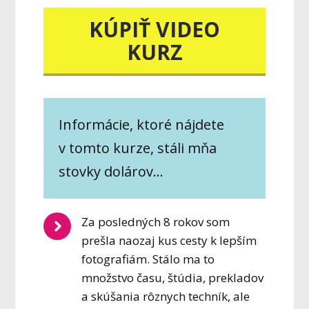
KÚPIŤ VIDEO
KURZ
Informácie, ktoré nájdete
v tomto kurze, stáli mňa
stovky dolárov...
Za posledných 8 rokov som
prešla naozaj kus cesty k lepším
fotografiám. Stálo ma to
množstvo času, štúdia, prekladov
a skúšania rôznych techník, ale