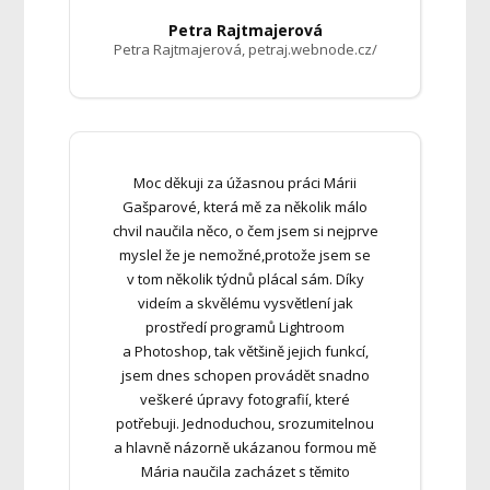
Petra Rajtmajerová
Petra Rajtmajerová, petraj.webnode.cz/
Moc děkuji za úžasnou práci Márii
Gašparové, která mě za několik málo
chvil naučila něco, o čem jsem si nejprve
myslel že je nemožné,protože jsem se
v tom několik týdnů plácal sám. Díky
videím a skvělému vysvětlení jak
prostředí programů Lightroom
a Photoshop, tak většině jejich funkcí,
jsem dnes schopen provádět snadno
veškeré úpravy fotografií, které
potřebuji. Jednoduchou, srozumitelnou
a hlavně názorně ukázanou formou mě
Mária naučila zacházet s těmito