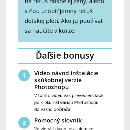
na retuš dospelej ženy, alebo
s ňou urobiť jemný retuš
detskej pleti. Ako ju používať
sa naučíte v kurze.
Ďaľšie bonusy
Video návod inštalácie
1
skúšobnej verzie
Photoshopu
V tomto videu Vás prevediem krok
po kroku inštaláciou Photoshopu
do Vášho počítača
Pomocný slovník
2
Vo videách kurzu pracujem vo