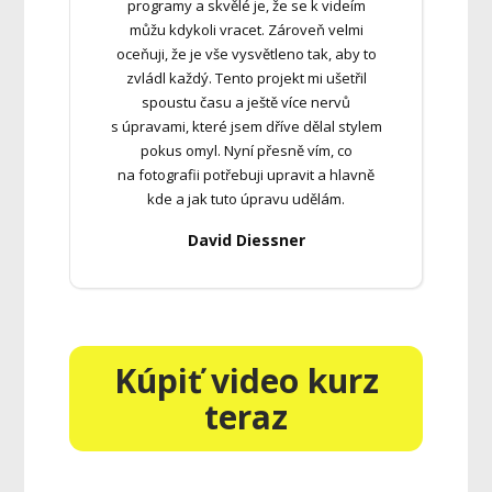
programy a skvělé je, že se k videím
můžu kdykoli vracet. Zároveň velmi
oceňuji, že je vše vysvětleno tak, aby to
zvládl každý. Tento projekt mi ušetřil
spoustu času a ještě více nervů
s úpravami, které jsem dříve dělal stylem
pokus omyl. Nyní přesně vím, co
na fotografii potřebuji upravit a hlavně
kde a jak tuto úpravu udělám.
David Diessner
Kúpiť video kurz
teraz