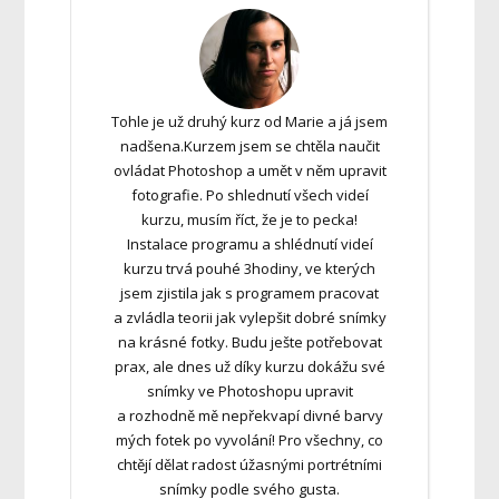
Tohle je už druhý kurz od Marie a já jsem
nadšena.Kurzem jsem se chtěla naučit
ovládat Photoshop a umět v něm upravit
fotografie. Po shlednutí všech videí
kurzu, musím říct, že je to pecka!
Instalace programu a shlédnutí videí
kurzu trvá pouhé 3hodiny, ve kterých
jsem zjistila jak s programem pracovat
a zvládla teorii jak vylepšit dobré snímky
na krásné fotky. Budu ješte potřebovat
prax, ale dnes už díky kurzu dokážu své
snímky ve Photoshopu upravit
a rozhodně mě nepřekvapí divné barvy
mých fotek po vyvolání! Pro všechny, co
chtějí dělat radost úžasnými portrétními
snímky podle svého gusta.