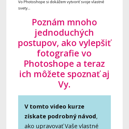
Vo Photoshope si dokážem vytvoriť svoje vlastné
svety...
Poznám mnoho
jednoduchých
postupov, ako vylepšiť
fotografie vo
Photoshope a teraz
ich môžete spoznať aj
Vy.
V tomto video kurze
získate podrobný návod
,
ako upravovať Vaše vlastné