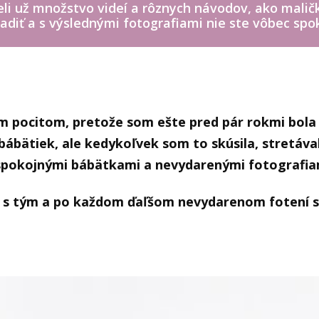
eli už množstvo videí a rôznych návodov, ako maličk
radiť a s výslednými fotografiami nie ste vôbec spo
m pocitom, pretože som ešte pred pár rokmi bola
bábätiek, ale kedykoľvek som to skúsila, stretáv
spokojnými bábätkami a nevydarenými fotografi
 s tým a po každom ďaľšom nevydarenom fotení so