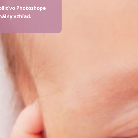
pšiť vo Photoshope
nálny vzhľad.