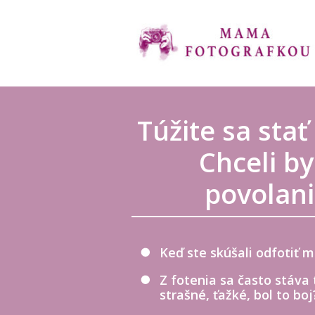
Túžite sa sta
Chceli b
povolani
Keď ste skúšali odfotiť 
Z fotenia sa často stáva
strašné, ťažké, bol to boj