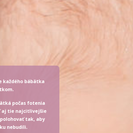
ie každého bábätka
itkom.
bätká počas fotenia
j tie najcitlivejšie
polohovať tak, aby
ku nebudili.