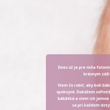
Dnes už je pre mňa foten
krásnym záž
Viem čo robiť, aby boli bá
spokojné. Dokážem odfotiť a
bábätká a viem ich jemne 
sa pri každom doty