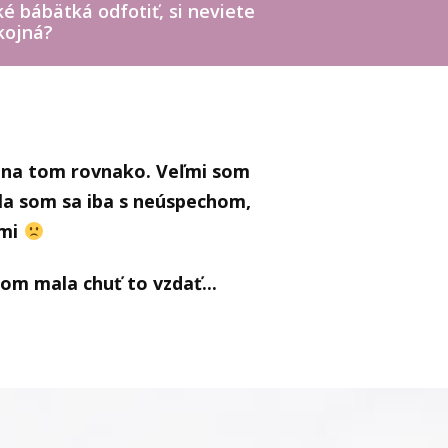
é bábätká odfotiť, si neviete
kojná?
 na tom rovnako. Veľmi som
ala som sa iba s neúspechom,
ami
m mala chuť to vzdať...