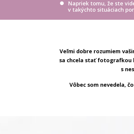
Napriek tomu, že ste vid
v takýchto situáciach po
Veľmi dobre rozumiem vaši
sa chcela stať fotografkou 
s ne
Vôbec som nevedela, čo