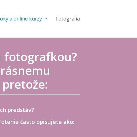
oky a online kurzy
Fotografia
n fotografkou?
 krásnemu
 pretože:
ich predstáv?
otenie často opisujete ako: