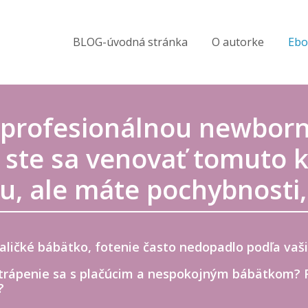
BLOG-úvodná stránka
O autorke
Ebo
ť profesionálnou newbor
y ste sa venovať tomuto
u, ale máte pochybnosti,
maličké bábätko, fotenie často nedopadlo podľa vaš
 trápenie sa s plačúcim a nespokojným bábätkom? F
?