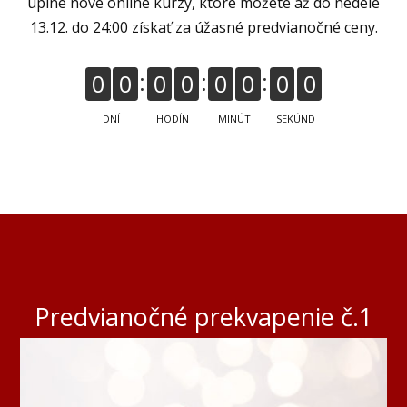
úplne nové online kurzy, ktoré môžete až do nedele
13.12. do 24:00 získať za úžasné predvianočné ceny.
0
0
0
0
0
0
0
0
DNÍ
HODÍN
MINÚT
SEKÚND
Predvianočné prekvapenie č.1