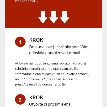
ešte váš email...
KROK
1
Do e-mailovej schránky som Vám
odoslala potvrdzovací e-mail.
Ak by ste náhodou tento email obratom vo svojej
schránke nenašli, skontrolujte Spam, zložku
"hromadné alebo reklamy" (ak používate zoznam),
alebo "promo akcie" (pre Gmail). A pre istotu
presuňte email do doručenej pošty.
KROK
2
Otvorte si prosím e-mail