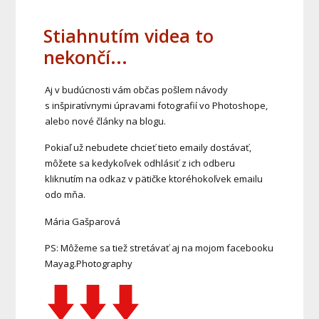
Stiahnutím videa to
nekončí...
Aj v budúcnosti vám občas pošlem návody
s inšpiratívnymi úpravami fotografií vo Photoshope,
alebo nové články na blogu.
Pokiaľ už nebudete chcieť tieto emaily dostávať,
môžete sa kedykoľvek odhlásiť z ich odberu
kliknutím na odkaz v pätičke ktoréhokoľvek emailu
odo mňa.
Mária Gašparová
PS: Môžeme sa tiež stretávať aj na mojom facebooku
Mayag.Photography