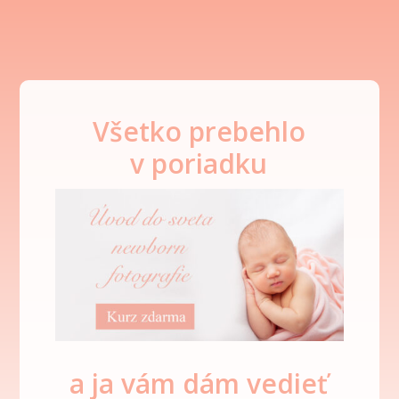
Všetko prebehlo
v poriadku
a ja vám dám vedieť