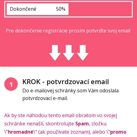
Dokončené
50%
Pre dokončenie registrácie prosím potvrďte svoj email
KROK - potvrdzovací email
1
Do e-mailovej schránky som Vám odoslala
potvrdzovací e-mail.
Ak by ste náhodou tento email obratom vo svojej
schránke nenašli, skontrolujte
Spam
, zložku
\"
hromadné
\" (ak používate zoznam), alebo \"
promo