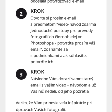
odoslala potvrdzovací e-mail.
KROK
2
Otvorte si prosím e-mail
s predmetom "video-návod zdarma
Jednoduché postupy pre prevody
fotografií do čiernobielej vo
Photoshope - potvrďte prosím váš
email", zoznámte sa
s podmienkami a ak súhlasíte,
potvrďte ich.
KROK
3
Následne Vám dorazí samostatný
email s vašim video - návodom a už
Vás nič nedelí, od jeho pozretia.
Verím, že Vám prinesie veľa inšpirácie pri
úpravách Vašich fotografií.