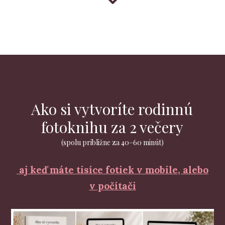
Ako si vytvoríte rodinnú
fotoknihu za 2 večery
(spolu približne za 40–60 minút)
aj keď máte tisíce fotiek v mobile, alebo
v počítači