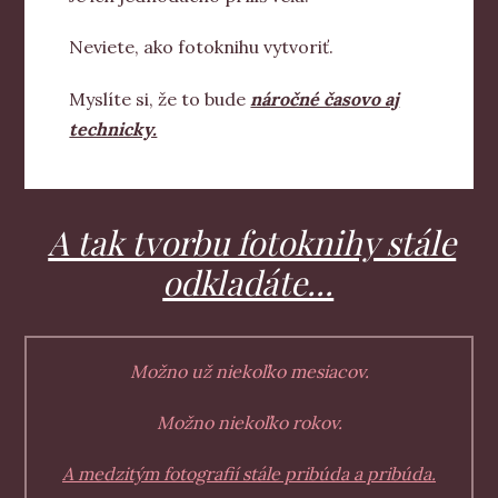
Neviete, ako fotoknihu vytvoriť.
Myslíte si, že to bude
náročné časovo aj
technicky.
A tak tvorbu fotoknihy stále
odkladáte...
Možno už niekoľko mesiacov.
Možno niekoľko rokov.
A medzitým fotografií stále pribúda a pribúda.