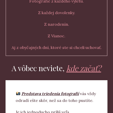
Fotografie z každého výletu.
Z každej dovolenky.
Z narodenín.
Z Vianoc.
Aj z obyčajných dní, ktoré ste si chceli uchovať.
A vôbec neviete,
kde začať?
Predstava triedenia fotografií
vás vždy
odradí ešte skôr, než sa do toho pustíte.
Je ich jednoducho príliš veľa.