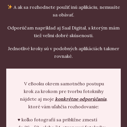
A ak sa rozhodnete použiť inú aplikáciu, nemusíte
sa obávať.
Odporúčam napríklad aj Saal Digital, s ktorým mám
tiež veľmi dobré skúsenosti.
Jednotlivé kroky sú v podobných aplikáciách takmer
rovnaké.
V eBooku okrem samotného postupu
krok za krokom pre tvorbu fotoknihy
nájdete aj moje
konkrétne odporúčania
,
ktoré vám uľahčia rozhodovanie:
♥ koľko fotografií sa približne zmestí