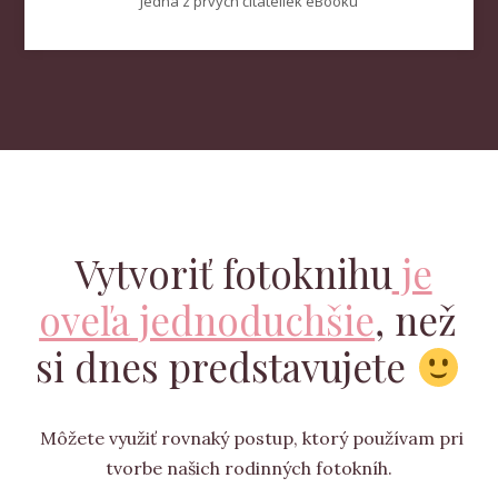
Jedna z prvých čitateliek eBooku
Vytvoriť fotoknihu
je
oveľa jednoduchšie
, než
si dnes predstavujete
Môžete využiť rovnaký postup, ktorý používam pri
tvorbe našich rodinných fotokníh.