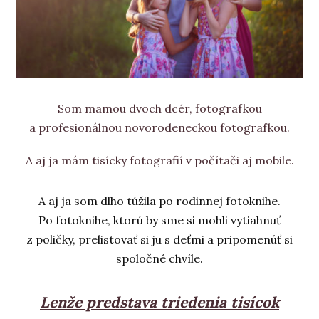
Som mamou dvoch dcér, fotografkou
a profesionálnou novorodeneckou fotografkou.
A aj ja mám tisícky fotografií v počítači aj mobile.
A aj ja som dlho túžila po rodinnej fotoknihe.
Po fotoknihe, ktorú by sme si mohli vytiahnuť
z poličky, prelistovať si ju s deťmi a pripomenúť si
spoločné chvíle.
Lenže predstava triedenia tisícok