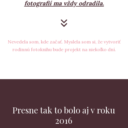
fotografií ma vždy odradila.
Nevedela som, kde začať. Myslela som si, že vytvoriť
rodinnú fotoknihu bude projekt na niekoľko dní.
Presne tak to bolo aj v roku
2016