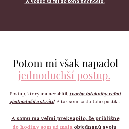
A vôbec sa mi do toho nechcelo.
Potom mi však napadol
j
ednoduchší postup.
Postup, ktorý ma nezahltil,
tvorbu fotoknihy veľmi
zjednodušil a skrátil
. A tak som sa do toho pustila.
A samu ma veľmi prekvapilo, že približne
do hodiny som už mala
objednanú svoju