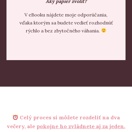
Aký papier zvoliť?
V eBooku nájdete moje odporúčania,
vďaka ktorým sa budete vedieť rozhodnúť
rýchlo a bez zbytočného váhania.
Celý proces si môžete rozdeliť na dva
večery, ale
pokojne ho zvládnete aj za jeden.