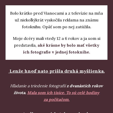
Bolo krátko pred Vianocami a z televízie na mňa
už niekoľkýkrát vyskočila reklama na známu
fotoknihu. Opäť som po nej zatúžila.
Moje dcéry mali vtedy 12 a 6 rokov a ja som si
predstavila,
aké krásne by bolo mať všetky
ich fotografie v jednej fotoknihe.
Lenže hneď nato prišla druhá myšlienka.
Hľadanie a triedenie fotografií
z dvanástich rokov
života.
Mala som ich tisíce. To sú celé hodiny
za počítačom.