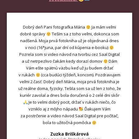
Dobrý deň Pani fotografka Mária
Ja mám veľmi
dobré správy
Teším sa z toho veľmi, dokonca som
nadšená. Moja prvá fotokniha už je objednaná dnes
v noci (16*juna, par dní od kúpenia e-booku)
Pozrela som si video návod na tvorbu cez Saal Digital
a už netrpezlivo čakám kedy dorazí domov
Dám
Vám ešte spätnú väzbu keď už ju budem držať
v rukách
(cca budúci týždeň, koncom). Pozdravujem
veľmi 2.časť: Dobrý deň Mária, moja prvá fotokniha je
už reálne doma, fyzicky. Tešila som sa už len z toho, že
kuriér zavolal a dnes bola doručená o 2 celé dni skôr
Je to velmi dobrý pocit, držať v rukách niečo, čo
vzniklo aj z môjho nápadu
Ďakujem Vám
za postrčenie a video návod Saal Digital pre počítač,
bola to užitočná pomôcka
Zuzka Briškárová