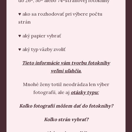
do 26-, 50- alebo 74-stranovej fotoknihy
♥ ako sa rozhodovať pri výbere počtu
strán
♥ aký papier vybrať
♥ aký typ väzby zvoliť
Tieto informácie vám tvorbu fotoknihy
veľmi uľahčia.
Mnohé ženy totiž neodrádza len výber
fotografií, ale aj
otázky typu:
Koľko fotografií môžem dať do fotoknihy?
Koľko strán vybrať?