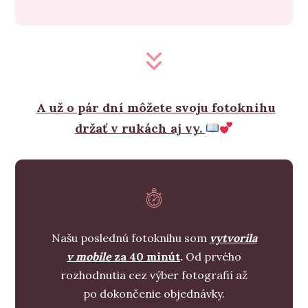
A už o pár dní môžete svoju fotoknihu
držať v rukách aj vy.
Našu poslednú fotoknihu som
vytvorila
v mobile
za 40 minút
.
Od prvého
rozhodnutia cez výber fotografií až
po dokončenie objednávky.